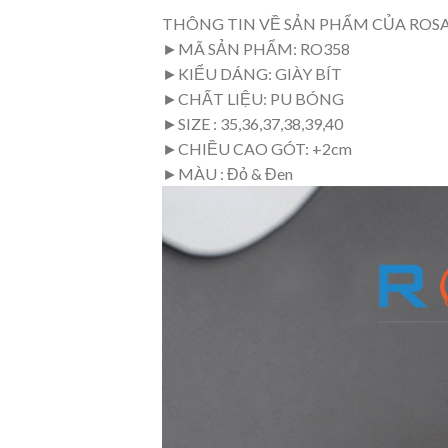
THÔNG TIN VỀ SẢN PHẨM CỦA ROS
►MÃ SẢN PHẨM: RO358
►KIỂU DÁNG: GIÀY BÍT
►CHẤT LIỆU: PU BÓNG
►SIZE : 35,36,37,38,39,40
►CHIỀU CAO GÓT: +2cm
►MÀU : Đỏ & Đen