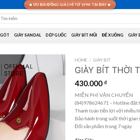
🔥 ƯU ĐÃI ĐỒNG GIÁ CHỈ TỪ 199K TẠI ĐÂY 🔥
earch
or:
 GÓT
GIÀY SANDAL
DÉP GUỐC
GIÀY BÍT MŨI
ĐẾ XUỒNG
GIÀY
HOME
/
GIÀY BÍT
GIÀY BÍT THỜI
430.000
₫
MIỄN PHÍ VẬN CHUYỂN
(84)978624671 – Hotline đặt 
Thanh toán tiện lợi với nhiều h
Bảo hành trong suốt thời gian 
Đổi sản phẩm trong 7 ngày