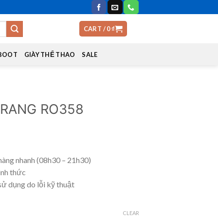
CART /
0
₫
 BOOT
GIÀY THỂ THAO
SALE
 TRANG RO358
hàng nhanh (08h30 – 21h30)
ình thức
sử dụng do lỗi kỹ thuật
CLEAR