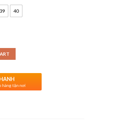
39
40
CART
NHANH
ao hàng tận nơi