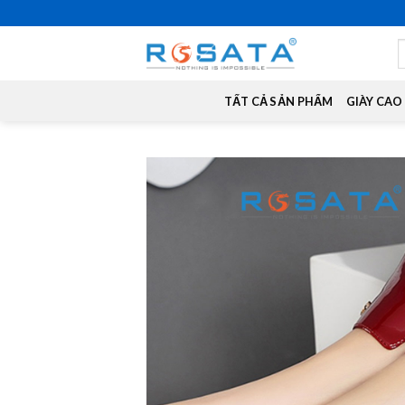
Skip
to
S
content
f
TẤT CẢ SẢN PHẨM
GIÀY CAO