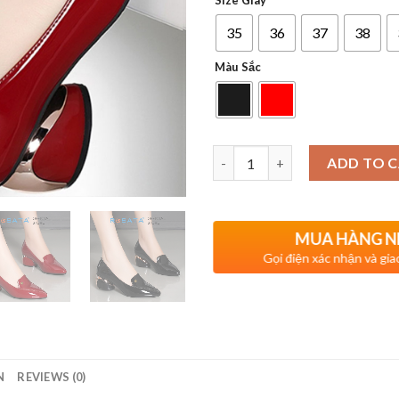
Size Giày
35
36
37
38
Màu Sắc
Quantity
ADD TO 
MUA HÀNG 
Gọi điện xác nhận và gi
N
REVIEWS (0)