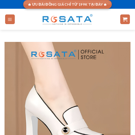
Skip
🔥 ƯU ĐÃI ĐỒNG GIÁ CHỈ TỪ 199K TẠI ĐÂY 🔥
to
content