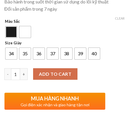
Bảo hành trong suốt thời gian sử dụng do lỗi kỹ thuật
Đổi sản phẩm trong 7 ngày
CLEAR
Màu Sắc
Size Giày
34
35
36
37
38
39
40
Quantity
ADD TO CART
MUA HÀNG NHANH
Gọi điện xác nhận và giao hàng tận nơi