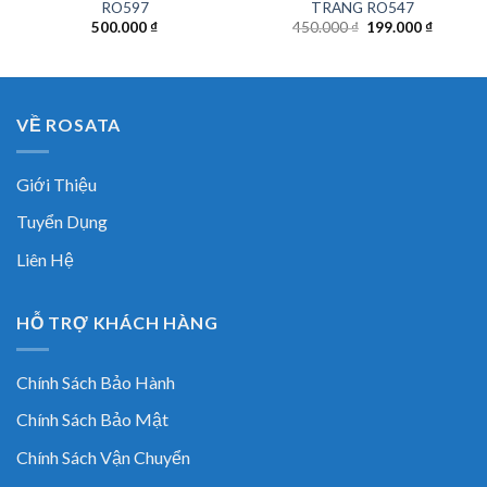
RO597
TRANG RO547
Original
Current
500.000
₫
450.000
₫
199.000
₫
price
price
was:
is:
450.000 ₫.
199.000
VỀ ROSATA
Giới Thiệu
Tuyển Dụng
Liên Hệ
HỖ TRỢ KHÁCH HÀNG
Chính Sách Bảo Hành
Chính Sách Bảo Mật
Chính Sách Vận Chuyển