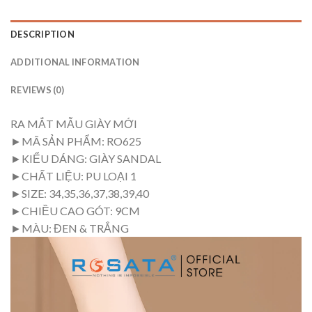
DESCRIPTION
ADDITIONAL INFORMATION
REVIEWS (0)
RA MẮT MẪU GIÀY MỚI
►MÃ SẢN PHẨM: RO625
►KIỂU DÁNG: GIÀY SANDAL
►CHẤT LIỆU: PU LOẠI 1
►SIZE: 34,35,36,37,38,39,40
►CHIỀU CAO GÓT: 9CM
►MÀU: ĐEN & TRẮNG