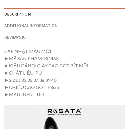
DESCRIPTION
ADDITIONAL INFORMATION
REVIEWS (0)
CẬP NHẬT MẪU MỚI
►MÃ SẢN PHẨM: RO463
►KIỂU DÁNG: GIÀY CAO GÓT BÍT MŨI
►CHẤT LIỆU: PU
►SIZE : 35,36,37,38,39,40
►CHIỀU CAO GÓT: +8cm
►MÀU : ĐEN – ĐỎ