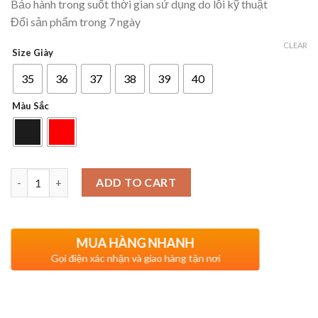
Bảo hành trong suốt thời gian sử dụng do lỗi kỹ thuật
Đổi sản phẩm trong 7 ngày
CLEAR
Size Giày
35
36
37
38
39
40
Màu Sắc
Quantity
ADD TO CART
MUA HÀNG NHANH
Gọi điện xác nhận và giao hàng tận nơi