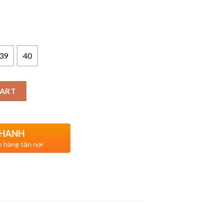
39
40
CART
NHANH
ao hàng tận nơi