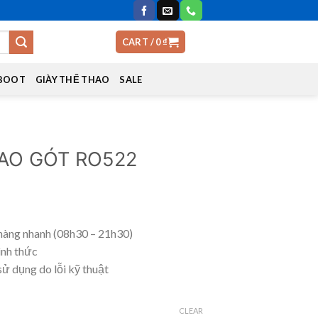
CART /
0
₫
 BOOT
GIÀY THỂ THAO
SALE
CAO GÓT RO522
hàng nhanh (08h30 – 21h30)
ình thức
sử dụng do lỗi kỹ thuật
CLEAR