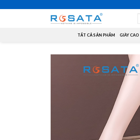
Skip
to
S
content
f
TẤT CẢ SẢN PHẨM
GIÀY CAO