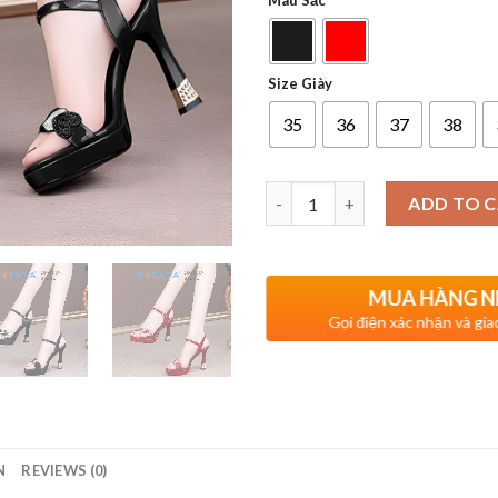
Màu Sắc
Size Giày
35
36
37
38
Quantity
ADD TO 
MUA HÀNG 
Gọi điện xác nhận và gi
N
REVIEWS (0)