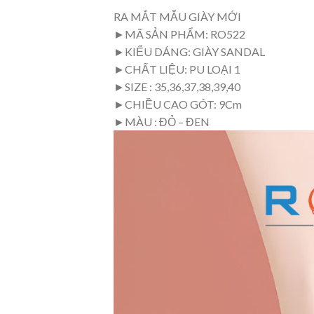
RA MẮT MẪU GIÀY MỚI
►MÃ SẢN PHẨM: RO522
►KIỂU DÁNG: GIÀY SANDAL
►CHẤT LIỆU: PU LOẠI 1
►SIZE : 35,36,37,38,39,40
►CHIỀU CAO GÓT: 9Cm
►MÀU : ĐỎ – ĐEN