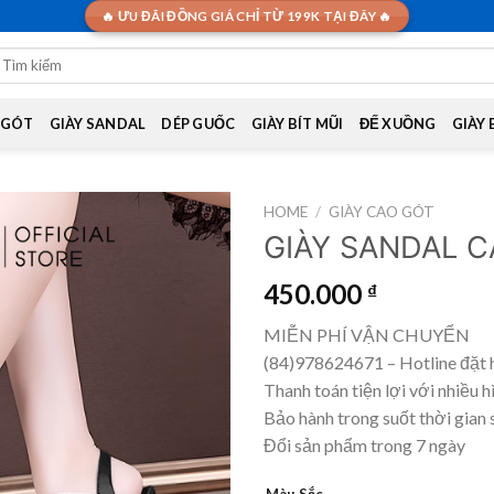
🔥 ƯU ĐÃI ĐỒNG GIÁ CHỈ TỪ 199K TẠI ĐÂY 🔥
earch
or:
 GÓT
GIÀY SANDAL
DÉP GUỐC
GIÀY BÍT MŨI
ĐẾ XUỒNG
GIÀY
HOME
/
GIÀY CAO GÓT
GIÀY SANDAL 
450.000
₫
MIỄN PHÍ VẬN CHUYỂN
(84)978624671 – Hotline đặt 
Thanh toán tiện lợi với nhiều h
Bảo hành trong suốt thời gian 
Đổi sản phẩm trong 7 ngày