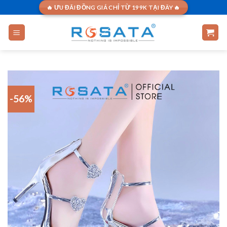
Skip
🔥 ƯU ĐÃI ĐỒNG GIÁ CHỈ TỪ 199K TẠI ĐÂY 🔥
to
content
-56%