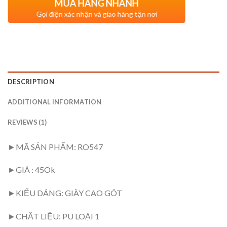
MUA HÀNG NHANH
Gọi điện xác nhận và giao hàng tận nơi
DESCRIPTION
ADDITIONAL INFORMATION
REVIEWS (1)
►MÃ SẢN PHẨM: RO547
►GIÁ : 45Ok
►KIỂU DÁNG: GIÀY CAO GÓT
►CHẤT LIỆU: PU LOẠI 1