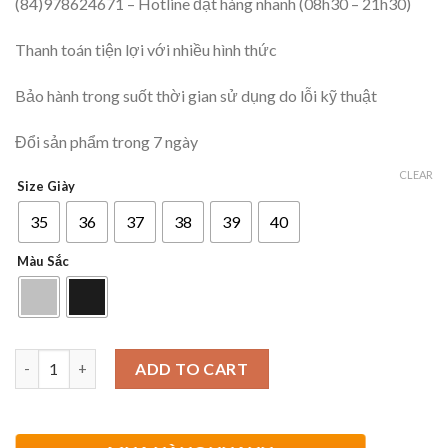
(84)978624671 – Hotline đặt hàng nhanh (08h30 – 21h30)
Thanh toán tiện lợi với nhiều hình thức
Bảo hành trong suốt thời gian sử dụng do lỗi kỹ thuật
Đổi sản phẩm trong 7 ngày
CLEAR
Size Giày
35
36
37
38
39
40
Màu Sắc
Quantity
ADD TO CART