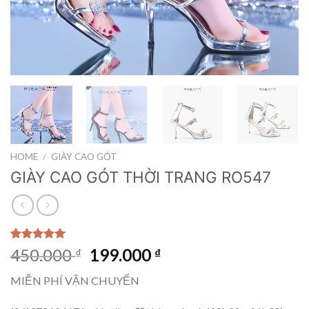
HOME
/
GIÀY CAO GÓT
GIÀY CAO GÓT THỜI TRANG RO547
Rated
1
5.00
Original
Current
450.000
199.000
₫
₫
out of 5
price
price
based on
MIỄN PHÍ VẬN CHUYỂN
customer
was:
is:
rating
450.000 ₫.
199.000 ₫.