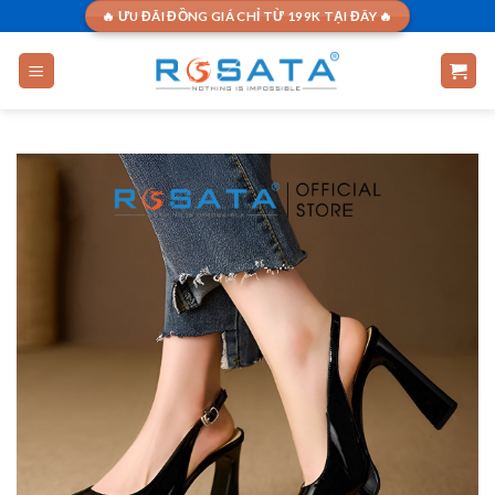
Skip
🔥 ƯU ĐÃI ĐỒNG GIÁ CHỈ TỪ 199K TẠI ĐÂY 🔥
to
content