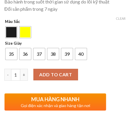
Bảo hành trong suốt thời gian sử dụng do lỗi kỹ thuật
Đổi sản phẩm trong 7 ngày
CLEAR
Màu Sắc
Size Giày
35
36
37
38
39
40
Quantity
ADD TO CART
MUA HÀNG NHANH
Gọi điện xác nhận và giao hàng tận nơi