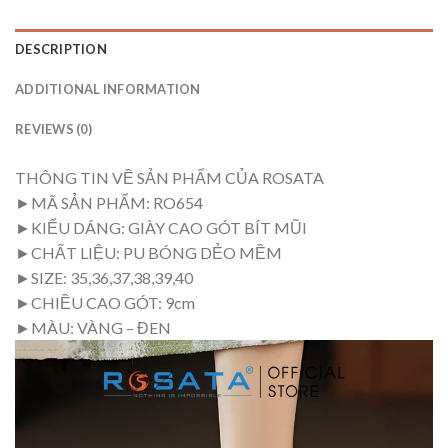
DESCRIPTION
ADDITIONAL INFORMATION
REVIEWS (0)
THÔNG TIN VỀ SẢN PHẨM CỦA ROSATA
►MÃ SẢN PHẨM: RO654
►KIỂU DÁNG: GIÀY CAO GÓT BÍT MŨI
►CHẤT LIỆU: PU BÓNG DẺO MỀM
►SIZE: 35,36,37,38,39,40
►CHIỀU CAO GÓT: 9cm
►MÀU: VÀNG – ĐEN