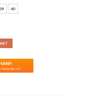
39
40
CART
NHANH
ao hàng tận nơi