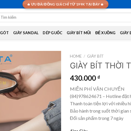
🔥 ƯU ĐÃI ĐỒNG GIÁ CHỈ TỪ 199K TẠI ĐÂY 🔥
earch
or:
 GÓT
GIÀY SANDAL
DÉP GUỐC
GIÀY BÍT MŨI
ĐẾ XUỒNG
GIÀY
HOME
/
GIÀY BÍT
GIÀY BÍT THỜI
430.000
₫
MIỄN PHÍ VẬN CHUYỂN
(84)978624671 – Hotline đặt 
Thanh toán tiện lợi với nhiều h
Bảo hành trong suốt thời gian 
Đổi sản phẩm trong 7 ngày