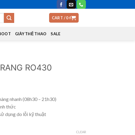
CART /
0
₫
 BOOT
GIÀY THỂ THAO
SALE
 TRANG RO430
hàng nhanh (08h30 – 21h30)
ình thức
sử dụng do lỗi kỹ thuật
CLEAR