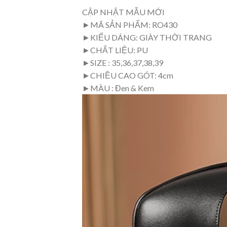
CẬP NHẬT MẪU MỚI
►MÃ SẢN PHẨM: RO430
►KIỂU DÁNG: GIÀY THỜI TRANG
►CHẤT LIỆU: PU
►SIZE : 35,36,37,38,39
►CHIỀU CAO GÓT: 4cm
►MÀU : Đen & Kem