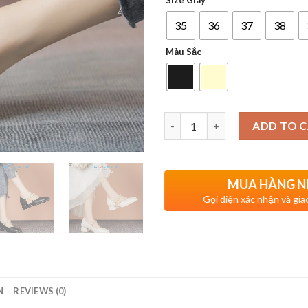
Size Giày
35
36
37
38
Màu Sắc
Quantity
ADD TO 
MUA HÀNG 
Gọi điện xác nhận và gi
N
REVIEWS (0)