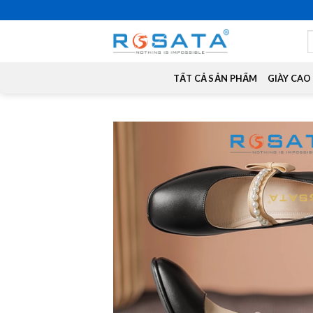
Skip
to
S
content
f
TẤT CẢ SẢN PHẨM
GIÀY CAO