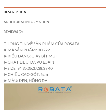
DESCRIPTION
ADDITIONAL INFORMATION
REVIEWS (0)
THÔNG TIN VỀ SẢN PHẨM CỦA ROSATA
►MÃ SẢN PHẨM: RO722
►KIỂU DÁNG: GIÀY BÍT MŨI
►CHẤT LIỆU: DA PU LOẠI 1
►SIZE: 34,35,36,37,38,39,40
►CHIỀU CAO GÓT: 6cm
►MÀU: ĐEN, HỒNG DA