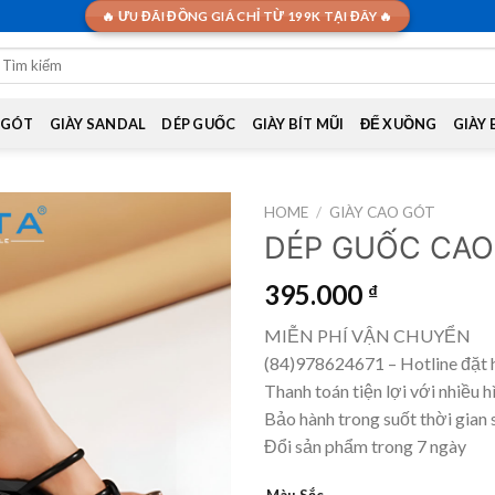
🔥 ƯU ĐÃI ĐỒNG GIÁ CHỈ TỪ 199K TẠI ĐÂY 🔥
earch
or:
 GÓT
GIÀY SANDAL
DÉP GUỐC
GIÀY BÍT MŨI
ĐẾ XUỒNG
GIÀY
HOME
/
GIÀY CAO GÓT
DÉP GUỐC CAO
395.000
₫
MIỄN PHÍ VẬN CHUYỂN
(84)978624671 – Hotline đặt 
Thanh toán tiện lợi với nhiều h
Bảo hành trong suốt thời gian 
Đổi sản phẩm trong 7 ngày