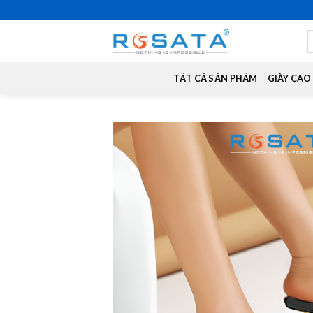
Skip
to
S
content
f
TẤT CẢ SẢN PHẨM
GIÀY CAO