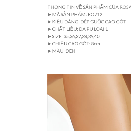
THÔNG TIN VỀ SẢN PHẨM CỦA ROS
►MÃ SẢN PHẨM: RO712
►KIỂU DÁNG: DÉP GUỐC CAO GÓT
►CHẤT LIỆU: DA PU LOẠI 1
►SIZE: 35,36,37,38,39,40
►CHIỀU CAO GÓT: 8cm
►MÀU: ĐEN