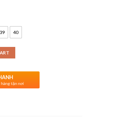
39
40
CART
NHANH
o hàng tận nơi