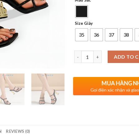
Màu Sắc
Size Giày
35
36
37
38
Quantity
ADD TO 
MUA HÀNG 
Gọi điện xác nhận và gia
N
REVIEWS (0)