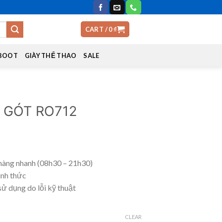
CART /
0
₫
 BOOT
GIÀY THỂ THAO
SALE
 GÓT RO712
hàng nhanh (08h30 – 21h30)
ình thức
sử dụng do lỗi kỹ thuật
CLEAR