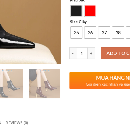
Màu Sắc
Size Giày
35
36
37
38
Quantity
ADD TO 
MUA HÀNG 
Gọi điện xác nhận và gia
N
REVIEWS (0)