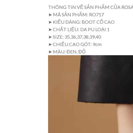
THÔNG TIN VỀ SẢN PHẨM CỦA ROS
►MÃ SẢN PHẨM: RO717
►KIỂU DÁNG: BOOT CỔ CAO
►CHẤT LIỆU: DA PU LOẠI 1
►SIZE: 35,36,37,38,39,40
►CHIỀU CAO GÓT: 9cm
►MÀU: ĐEN, ĐỎ