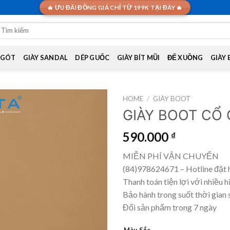
🔥 ƯU ĐÃI ĐỒNG GIÁ CHỈ TỪ 199K TẠI ĐÂY 🔥
earch
or:
 GÓT
GIÀY SANDAL
DÉP GUỐC
GIÀY BÍT MŨI
ĐẾ XUỒNG
GIÀY
HOME
/
GIÀY BOOT
GIÀY BOOT CỔ 
590.000
₫
MIỄN PHÍ VẬN CHUYỂN
(84)978624671 – Hotline đặt 
Thanh toán tiện lợi với nhiều h
Bảo hành trong suốt thời gian 
Đổi sản phẩm trong 7 ngày