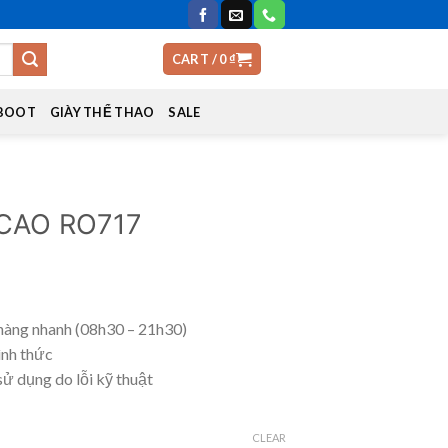
CART /
0
₫
 BOOT
GIÀY THỂ THAO
SALE
CAO RO717
hàng nhanh (08h30 – 21h30)
ình thức
sử dụng do lỗi kỹ thuật
CLEAR