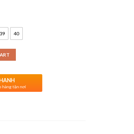
39
40
CART
NHANH
o hàng tận nơi