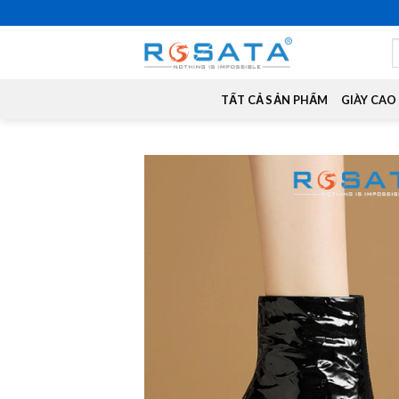
Skip
to
S
content
f
TẤT CẢ SẢN PHẨM
GIÀY CAO