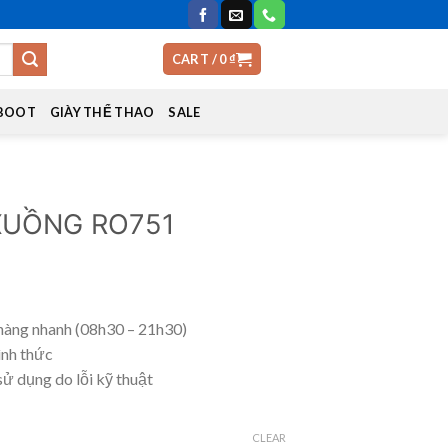
CART /
0
₫
 BOOT
GIÀY THỂ THAO
SALE
XUỒNG RO751
hàng nhanh (08h30 – 21h30)
ình thức
sử dụng do lỗi kỹ thuật
CLEAR