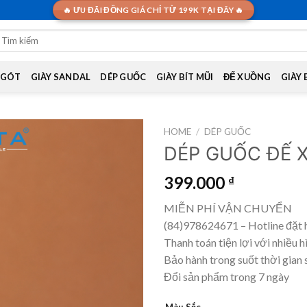
🔥 ƯU ĐÃI ĐỒNG GIÁ CHỈ TỪ 199K TẠI ĐÂY 🔥
earch
or:
 GÓT
GIÀY SANDAL
DÉP GUỐC
GIÀY BÍT MŨI
ĐẾ XUỒNG
GIÀY
HOME
/
DÉP GUỐC
DÉP GUỐC ĐẾ 
399.000
₫
MIỄN PHÍ VẬN CHUYỂN
(84)978624671 – Hotline đặt 
Thanh toán tiện lợi với nhiều h
Bảo hành trong suốt thời gian 
Đổi sản phẩm trong 7 ngày