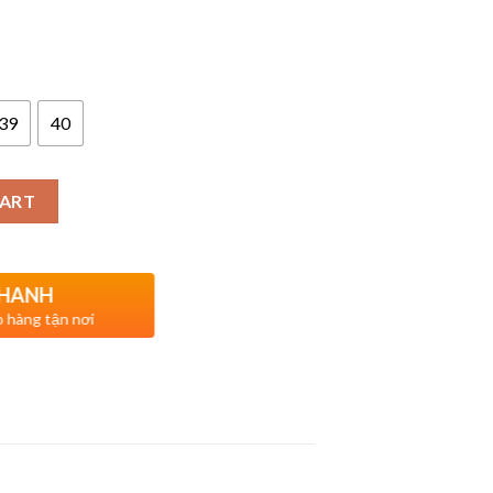
39
40
CART
NHANH
o hàng tận nơi