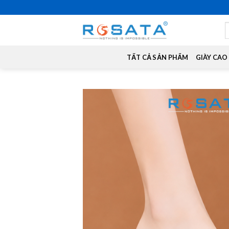
Skip
to
S
content
f
TẤT CẢ SẢN PHẨM
GIÀY CAO