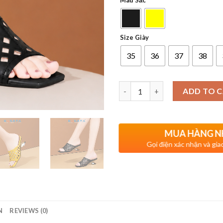
Màu Sắc
Size Giày
35
36
37
38
Quantity
ADD TO 
MUA HÀNG 
Gọi điện xác nhận và gia
N
REVIEWS (0)