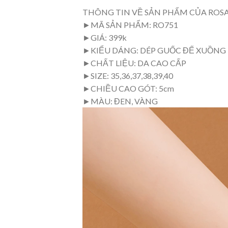
THÔNG TIN VỀ SẢN PHẨM CỦA ROS
►MÃ SẢN PHẨM: RO751
►GIÁ: 399k
►KIỂU DÁNG: DÉP GUỐC ĐẾ XUỒNG
►CHẤT LIỆU: DA CAO CẤP
►SIZE: 35,36,37,38,39,40
►CHIỀU CAO GÓT: 5cm
►MÀU: ĐEN, VÀNG