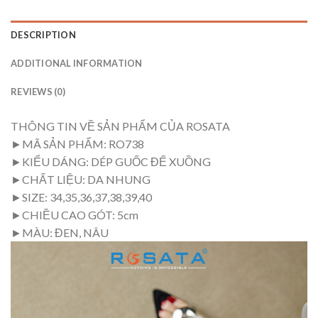
DESCRIPTION
ADDITIONAL INFORMATION
REVIEWS (0)
THÔNG TIN VỀ SẢN PHẨM CỦA ROSATA
►MÃ SẢN PHẨM: RO738
►KIỂU DÁNG: DÉP GUỐC ĐẾ XUỒNG
►CHẤT LIỆU: DA NHUNG
►SIZE: 34,35,36,37,38,39,40
►CHIỀU CAO GÓT: 5cm
►MÀU: ĐEN, NÂU