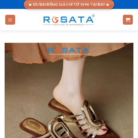
Skip
🔥 ƯU ĐÃI ĐỒNG GIÁ CHỈ TỪ 199K TẠI ĐÂY 🔥
to
content