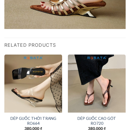
RELATED PRODUCTS
DÉP GUỐC THỜI TRANG
DÉP GUỐC CAO GÓT
RO664
RO720
380.000
₫
380.000
₫