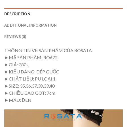
DESCRIPTION
ADDITIONAL INFORMATION
REVIEWS (0)
THÔNG TIN VỀ SẢN PHẨM CỦA ROSATA
►MÃ SẢN PHẨM: RO672
►GIÁ: 380k
►KIỂU DÁNG: DÉP GUỐC
►CHẤT LIỆU: PU LOẠI 1
►SIZE: 35,36,37,38,39,40
►CHIỀU CAO GÓT: 7cm
►MÀU: ĐEN