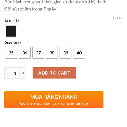
Bảo hành trong suốt thời gian sử dụng do lỗi kỹ thuật
Đổi sản phẩm trong 7 ngày
CLEAR
Màu Sắc
Size Giày
35
36
37
38
39
40
Quantity
ADD TO CART
MUA HÀNG NHANH
Gọi điện xác nhận và giao hàng tận nơi