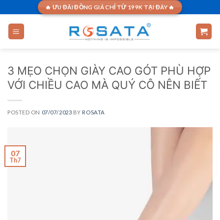
Skip
🔥 ƯU ĐÃI ĐỒNG GIÁ CHỈ TỪ 199K TẠI ĐÂY 🔥
to
content
3 MẸO CHỌN GIÀY CAO GÓT PHÙ HỢP
VỚI CHIỀU CAO MÀ QUÝ CÔ NÊN BIẾT
POSTED ON
07/07/2023
BY
ROSATA
07
Th7