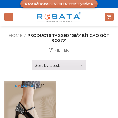
Skip
🔥 ƯU ĐÃI ĐỒNG GIÁ CHỈ TỪ 199K TẠI ĐÂY 🔥
to
content
HOME
/
PRODUCTS TAGGED “GIÀY BÍT CAO GÓT
RO377”
FILTER