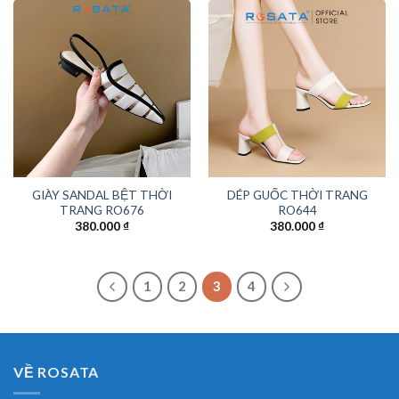
GIÀY SANDAL BỆT THỜI
DÉP GUỐC THỜI TRANG
TRANG RO676
RO644
380.000
₫
380.000
₫
1
2
3
4
VỀ ROSATA